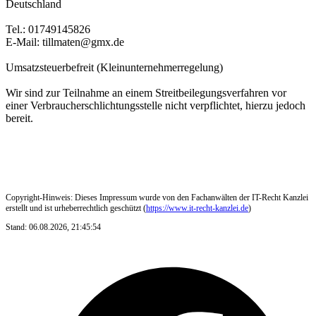
Deutschland
Tel.: 01749145826
E-Mail: tillmaten@gmx.de
Umsatzsteuerbefreit (Kleinunternehmerregelung)
Wir sind zur Teilnahme an einem Streitbeilegungsverfahren vor
einer Verbraucherschlichtungsstelle nicht verpflichtet, hierzu jedoch
bereit.
Copyright-Hinweis: Dieses Impressum wurde von den Fachanwälten der IT-Recht Kanzlei
erstellt und ist urheberrechtlich geschützt (
https://www.it-recht-kanzlei.de
)
Stand: 06.08.2026, 21:45:54
F
i
n
T
ö