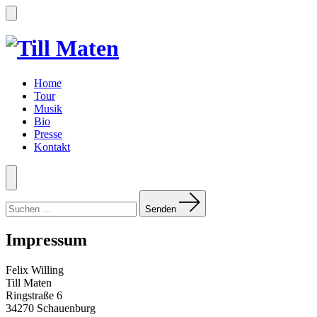
Zum
Inhalt
Suche
ein-/ausblenden
springen
Home
Tour
Musik
Bio
Presse
Kontakt
Menü
Suchen
nach:
Senden
Impressum
Felix Willing
Till Maten
Ringstraße 6
34270 Schauenburg