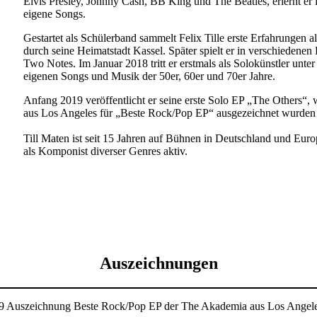
Elvis Presley, Johnny Cash, BB King und The Beatles, erlernt er i
eigene Songs.
Gestartet als Schülerband sammelt Felix Tille erste Erfahrungen al
durch seine Heimatstadt Kassel. Später spielt er in verschiedene
Two Notes. Im Januar 2018 tritt er erstmals als Solokünstler unter
eigenen Songs und Musik der 50er, 60er und 70er Jahre.
Anfang 2019 veröffentlicht er seine erste Solo EP „The Others
aus Los Angeles für „Beste Rock/Pop EP“ ausgezeichnet wurden i
Till Maten ist seit 15 Jahren auf Bühnen in Deutschland und Eur
als Komponist diverser Genres aktiv.
Auszeichnungen
9 Auszeichnung Beste Rock/Pop EP der The Akademia aus Los Ange