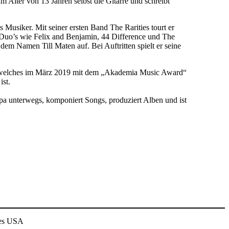
m Alter von 13 Jahren selbst die Gitarre und schreibt
s Musiker. Mit seiner ersten Band The Rarities tourt er
n Duo’s wie Felix and Benjamin, 44 Difference und The
 dem Namen Till Maten auf. Bei Auftritten spielt er seine
“, welches im März 2019 mit dem „Akademia Music Award“
st.
opa unterwegs, komponiert Songs, produziert Alben und ist
les USA